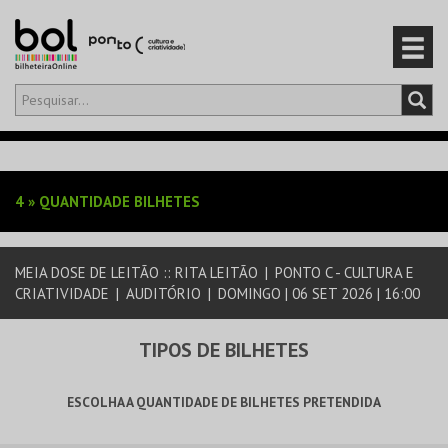
Olá,
iniciar sessão
PT
0
CARRINHO
4
»
QUANTIDADE BILHETES
EVENTOS
MEIA DOSE DE LEITÃO :: RITA LEITÃO
|
PONTO C - CULTURA E
CARTÕES
CRIATIVIDADE
|
AUDITÓRIO
|
DOMINGO | 06 SET 2026 | 16:00
PRODUTOS
TIPOS DE BILHETES
ESCOLHA A QUANTIDADE DE BILHETES PRETENDIDA