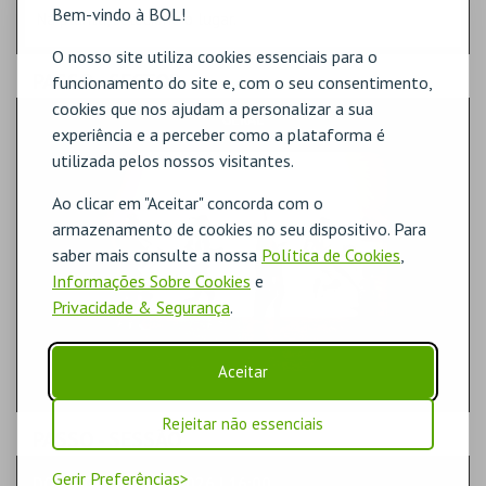
Bem-vindo à BOL!
Na planta, selecione o lugar.
O nosso site utiliza cookies essenciais para o
PASSO
- SECTOR
funcionamento do site e, com o seu consentimento,
cookies que nos ajudam a personalizar a sua
GERAL
experiência e a perceber como a plataforma é
utilizada pelos nossos visitantes.
Ao clicar em "Aceitar" concorda com o
armazenamento de cookies no seu dispositivo. Para
saber mais consulte a nossa
Política de Cookies
,
Informações Sobre Cookies
e
Privacidade & Segurança
.
Aceitar
Rejeitar não essenciais
PASSO
- SESSÃO
Gerir Preferências
DOMINGO | 06 SET 2026 | 16:00